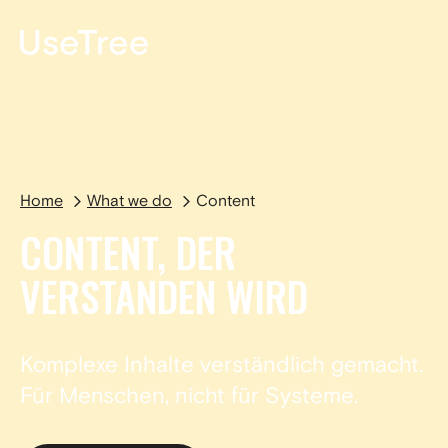
EN
Home
What we do
Content
CONTENT, DER
VERSTANDEN WIRD
Komplexe Inhalte verständlich gemacht.
Für Menschen, nicht für Systeme.